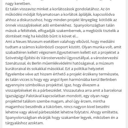
nagy keretben.
Ez talán visszavisz minket a korlátozások gondolatához. Az ön
működési módját folyamatosan a korlátok áplálják, kapcsolódva
ahhoz a diskurzushoz, hogy minden projekt lényegileg kötődik az
önnek visszajlzéseket adó emberekhez. Spanyolországban talán
mások a feltételek, elfogadják szakembernek, a megbízók tisztelik a
döntéseit még ha később bűnt is követ el…
Ami a Neues Museum esetében valahogy elbűvöl, hogy mediálni
tudtam a számos különböző csoport között. Olyan munka volt, amit
szabadtéren kellett végeznem.Egyeztetnem kellett ezt a projektet a
Szövetségi Építési és Várostervezési Ügyosztállyal, a várostervezési
Szenátussal, és Berlin műemlékvédelmi hatóságaival, a múzeum
kurátoraival és sokakkal másokkal. Ezt a politikai helyzetet
figyelembe véve azt hiszem érthető a projekt érzékeny természete,
és talán vicces is hogy egy angol ilyen harmóniába kerül Berlinben
egyennyire szimbolikus projekttel. Igaz, hogy élvezem a
visszajelzéseket és a párbeszédet. Visszautalva arra amit a barcelonai
Igazságügyi Palotával kapcsolatban mondott, egy olyan nagy
projekttel találom szembe magam, ahol úgy érzem, mintha
magamhoz beszélnék a tükörben, nincs nagyon kivel beszélni
lehetne vagy akivel párbeszédet lehetne folytatni. Ahogy említette,
Spanyolországban elvárják hogy szakamber legyek, miközben én a
tárgyaláshoz azoktam.