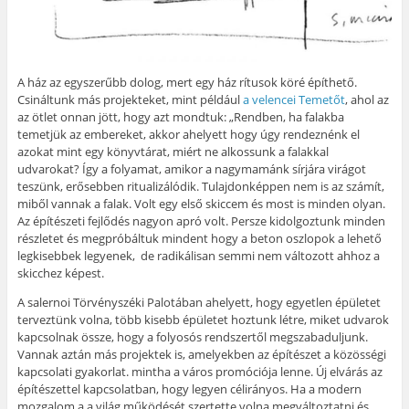
A ház az egyszerűbb dolog, mert egy ház rítusok köré építhető.
Csináltunk más projekteket, mint például
a velencei Temetőt
, ahol az
az ötlet onnan jött, hogy azt mondtuk: „Rendben, ha falakba
temetjük az embereket, akkor ahelyett hogy úgy rendeznénk el
azokat mint egy könyvtárat, miért ne alkossunk a falakkal
udvarokat? Így a folyamat, amikor a nagymamánk sírjára virágot
teszünk, erősebben ritualizálódik. Tulajdonképpen nem is az számít,
miből vannak a falak. Volt egy első skiccem és most is minden olyan.
Az építészeti fejlődés nagyon apró volt. Persze kidolgoztunk minden
részletet és megpróbáltuk mindent hogy a beton oszlopok a lehető
legkisebbek legyenek, de radikálisan semmi nem változott ahhoz a
skicchez képest.
A salernoi Törvényszéki Palotában ahelyett, hogy egyetlen épületet
terveztünk volna, több kisebb épületet hoztunk létre, miket udvarok
kapcsolnak össze, hogy a folyosós rendszertől megszabaduljunk.
Vannak aztán más projektek is, amelyekben az építészet a közösségi
kapcsolati gyakorlat. mintha a város promóciója lenne. Új elvárás az
építészettel kapcsolatban, hogy legyen célirányos. Ha a modern
mozgalom a a világ működését szertette volna megváltoztatni és