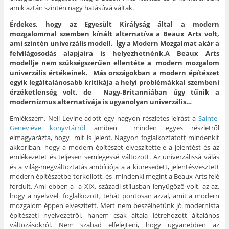
amik aztán szintén nagy hatásúvá váltak.
Érdekes, hogy az Egyesült Királyság által a modern
mozgalommal szemben kínált alternatíva a Beaux Arts volt,
ami szintén univerzális modell. Így a Modern Mozgalmat akár a
felvilágosodás alapjaira is helyezhetnénk.A Beaux Arts
modellje nem szükségszerűen ellentéte a modern mozgalom
univerzális értékeinek. Más országokban a modern építészet
egyik legáltalánosabb kritikája a helyi problémákkal szembeni
érzéketlenség volt, de Nagy-Britanniában úgy tűnik a
modernizmus alternatívája is ugyanolyan univerzális…
Emlékszem, Neil Levine adott egy nagyon részletes leírást a
Sainte-
Geneviéve könyvtárról
amiben minden egyes részletről
elmagyarázta, hogy mit is jelent. Nagyon foglalkoztatott mindenkit
akkoriban, hogy a modern építészet elveszítette-e a jelentést és az
emlékezetet és teljesen semlegessé változott. Az univerzálissá válás
és a világ-megváltoztatás ambíciója a a kiüresedett, jelentésvesztett
modern építészetbe torkollott, és mindenki megint a Beaux Arts felé
fordult. Ami ebben a a XIX. századi stílusban lenyűgöző volt, az az,
hogy a nyelvvel foglalkozott, tehát pontosan azzal, amit a modern
mozgalom éppen elveszített. Mert nem beszélhetünk jó modernista
építészeti nyelvezetről, hanem csak általa létrehozott általános
változásokról. Nem szabad elfelejteni, hogy ugyanebben az