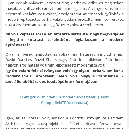
Krier, Joseph Rykwert, James Stirling, Anthony Vidler és még sokan
mások: ez volt az első posztmodern mozgalom. A kongresszus arra a
népszerű kritikára volt válasz, amely szerint az emberek gyűlölték a
modern építészetet és ha valaki védeni próbálta, nem sok eszköz
volt a kezében, amivel meggyőzhette volna az embereket.
Mi volt képzése során az, ami arra sarkallta, hogy megvédje és
legitim kutatási területként foglalkozzon a modern
építészettel?
Olyan emberek tanítottak és voltak rám hatással, mint Ed James,
David Dunster, David Shalev vagy Patrick Hodkinson. Patricknak
nagyon erős hatása volt rám, elkötelezett modernista volt.
Így Ön valamiféle zárványban volt egy olyan korban, amikor a
modernizmus intenzíven jelen volt Nagy Britanniában –
szociális lakóházak és iskolaépületek formájában.
Miért gyűlöli mindenki a modern építészetet? (David
ChipperfieldTEDx előadása)
Igen, az az időszak volt, amikor a London Borough of Camdem
Architects nagy lakásprojekteket épített. Neave Brown olyan