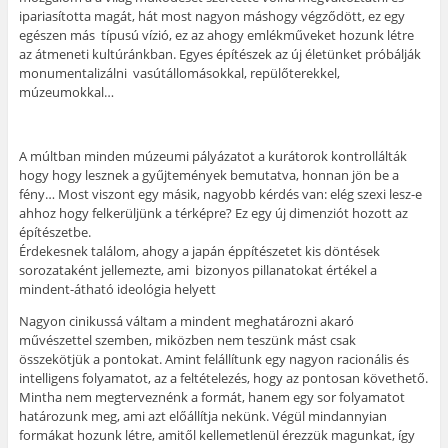
ipariasította magát, hát most nagyon máshogy végződött, ez egy
egészen más típusú vízió, ez az ahogy emlékműveket hozunk létre
az átmeneti kultúránkban. Egyes építészek az új életünket próbálják
monumentalizálni vasútállomásokkal, repülőterekkel,
múzeumokkal…
A múltban minden múzeumi pályázatot a kurátorok kontrollálták
hogy hogy lesznek a gyűjtemények bemutatva, honnan jön be a
fény… Most viszont egy másik, nagyobb kérdés van: elég szexi lesz-e
ahhoz hogy felkerüljünk a térképre? Ez egy új dimenziót hozott az
építészetbe.
Érdekesnek találom, ahogy a japán éppítészetet kis döntések
sorozataként jellemezte, ami bizonyos pillanatokat értékel a
mindent-átható ideológia helyett
Nagyon cinikussá váltam a mindent meghatározni akaró
művészettel szemben, miközben nem teszünk mást csak
összekötjük a pontokat. Amint felállítunk egy nagyon racionális és
intelligens folyamatot, az a feltételezés, hogy az pontosan követhető.
Mintha nem megterveznénk a formát, hanem egy sor folyamatot
határozunk meg, ami azt előállítja nekünk. Végül mindannyian
formákat hozunk létre, amitől kellemetlenül érezzük magunkat, így