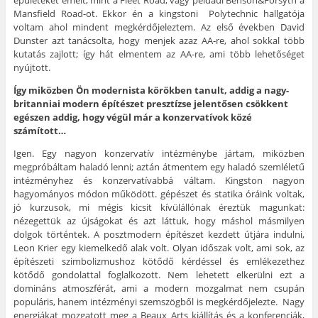
épületeket emelt, mint a Fleet Road, vagy például Benson&Forsyth a
Mansfield Road-ot. Ekkor én a kingstoni Polytechnic hallgatója
voltam ahol mindent megkérdőjeleztem. Az első években David
Dunster azt tanácsolta, hogy menjek azaz AA-re, ahol sokkal több
kutatás zajlott; így hát elmentem az AA-re, ami több lehetőséget
nyújtott.
Így miközben Ön modernista körökben tanult, addig a nagy-
britanniai modern építészet presztízse jelentősen csökkent
egészen addig, hogy végül már a konzervatívok közé
számított…
Igen. Egy nagyon konzervatív intézménybe jártam, miközben
megpróbáltam haladó lenni; aztán átmentem egy haladó szemléletű
intézményhez és konzervatívabbá váltam. Kingston nagyon
hagyományos módon működött. gépészet és statika óráink voltak,
jó kurzusok, mi mégis kicsit kívülállónak éreztük magunkat:
nézegettük az újságokat és azt láttuk, hogy máshol másmilyen
dolgok történtek. A posztmodern építészet kezdett útjára indulni,
Leon Krier egy kiemelkedő alak volt. Olyan időszak volt, ami sok, az
építészeti szimbolizmushoz kötődő kérdéssel és emlékezethez
kötődő gondolattal foglalkozott. Nem lehetett elkerülni ezt a
domináns atmoszférát, ami a modern mozgalmat nem csupán
populáris, hanem intézményi szemszögből is megkérdőjelezte. Nagy
energiákat mozgatott meg a Beaux Arts kiállítás és a konferenciák,