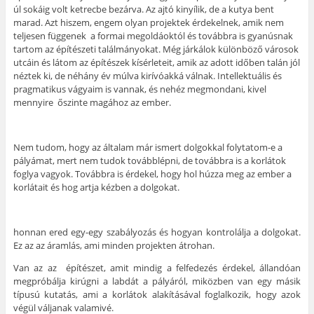
úl sokáig volt ketrecbe bezárva. Az ajtó kinyílik, de a kutya bent
marad. Azt hiszem, engem olyan projektek érdekelnek, amik nem
teljesen függenek a formai megoldáoktól és továbbra is gyanúsnak
tartom az építészeti találmányokat. Még járkálok különböző városok
utcáin és látom az építészek kísérleteit, amik az adott időben talán jól
néztek ki, de néhány év múlva kirívóakká válnak. Intellektuális és
pragmatikus vágyaim is vannak, és nehéz megmondani, kivel
mennyire őszinte magához az ember.
Nem tudom, hogy az általam már ismert dolgokkal folytatom-e a
pályámat, mert nem tudok továbblépni, de továbbra is a korlátok
foglya vagyok. Továbbra is érdekel, hogy hol húzza meg az ember a
korlátait és hog artja kézben a dolgokat.
honnan ered egy-egy szabályozás és hogyan kontrolálja a dolgokat.
Ez az az áramlás, ami minden projekten átrohan.
Van az az építészet, amit mindig a felfedezés érdekel, állandóan
megpróbálja kirúgni a labdát a pályáról, miközben van egy másik
típusú kutatás, ami a korlátok alakításával foglalkozik, hogy azok
végül váljanak valamivé.