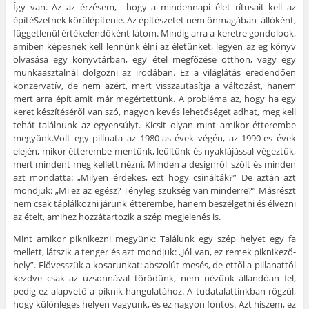
Így van. Az az érzésem, hogy a mindennapi élet rítusait kell az
építéSzetnek körülépítenie. Az építészetet nem önmagában állóként,
függetlenül értékelendőként látom. Mindig arra a keretre gondolook,
amiben képesnek kell lennünk élni az életünket, legyen az eg könyv
olvasása egy könyvtárban, egy étel megfőzése otthon, vagy egy
munkaasztalnál dolgozni az irodában. Ez a világlátás eredendően
konzervatív, de nem azért, mert visszautasítja a változást, hanem
mert arra épít amit már megértettünk. A probléma az, hogy ha egy
keret készítéséről van szó, nagyon kevés lehetőséget adhat, meg kell
tehát találnunk az egyensúlyt. Kicsit olyan mint amikor étterembe
megyünk.Volt egy pillnata az 1980-as évek végén, az 1990-es évek
elején, mikor étterembe mentünk, leültünk és nyakfájással végeztük,
mert mindent meg kellett nézni. Minden a designról szólt és minden
azt mondatta: „Milyen érdekes, ezt hogy csinálták?” De aztán azt
mondjuk: „Mi ez az egész? Tényleg szükség van minderre?” Másrészt
nem csak táplálkozni járunk étterembe, hanem beszélgetni és élvezni
az ételt, amihez hozzátartozik a szép megjelenés is.
Mint amikor piknikezni megyünk: Találunk egy szép helyet egy fa
mellett, látszik a tenger és azt mondjuk: „Jól van, ez remek piknikező-
hely”. Elővesszük a kosarunkat: abszolút mesés, de ettől a pillanattól
kezdve csak az uzsonnával törődünk, nem nézünk állandóan fel,
pedig ez alapvető a piknik hangulatához. A tudatalattinkban rögzül,
hogy különleges helyen vagyunk, és ez nagyon fontos. Azt hiszem, ez