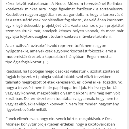
kézenfekvőt választanám. A Neues Múzeum tervezésénél Berlinben
köteleztek minket arra, hogy figyelmet fordítsunk a történelemre.
Kezdetben nagyon aggódtam és azt gondoltam, hogy a konzerváció
és a restauráció csak problémákat fog okozni, de valójában karrierem
egyik legérdekesebb projektjévé vált. Azóta számos olyan projekttel
szembesültünk már, amelyek kényes helyen vannak, és most már
egyfajta folytonosságként tudunk ezekre a művekre tekinteni.
Az aktuális változásokról szóló reprezentációk nem nagyon
nyűgöznek le, amelyek csak a gyönyörködtetést fokozzák, amit a
modernisták éreztek a kapcsolatok hiányában. Engem most a
tipológia foglalkoztat. (…)
Ráadásul, ha tipológiai megoldásokat választunk, azokat szintén át
fogjuk helyezni. A tipológia sokkal inkább szól előző tervekben
található megrögzött ötletek kereséséről, és idővel el kell fogadnunk,
hogy a tervezést nem fehér papírlappal indítjuk. Ha írsz egy kottát
vagy egy könyvet, megpróbálsz olyasmit alkotni, ami még nem volt
korábban. De természetesen tudatában vagy annak, hogy nem te
vagy az első, aki a világon könyvet ír. Nem írsz minden hagyomány
figyelembevétele nélkül.
Ennek ellenére van, hogy nincsenek köztes megoldások. A Des
Moines-i könyvtár projektjében érdekes, hogy a kikötővárosban