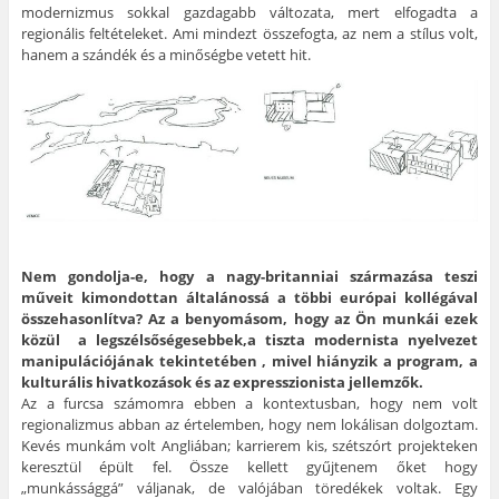
modernizmus sokkal gazdagabb változata, mert elfogadta a
regionális feltételeket. Ami mindezt összefogta, az nem a stílus volt,
hanem a szándék és a minőségbe vetett hit.
Nem gondolja-e, hogy a nagy-britanniai származása teszi
műveit kimondottan általánossá a többi európai kollégával
összehasonlítva? Az a benyomásom, hogy az Ön munkái ezek
közül a legszélsőségesebbek,a tiszta modernista nyelvezet
manipulációjának tekintetében , mivel hiányzik a program, a
kulturális hivatkozások és az expresszionista jellemzők.
Az a furcsa számomra ebben a kontextusban, hogy nem volt
regionalizmus abban az értelemben, hogy nem lokálisan dolgoztam.
Kevés munkám volt Angliában; karrierem kis, szétszórt projekteken
keresztül épült fel. Össze kellett gyűjtenem őket hogy
„munkássággá” váljanak, de valójában töredékek voltak. Egy