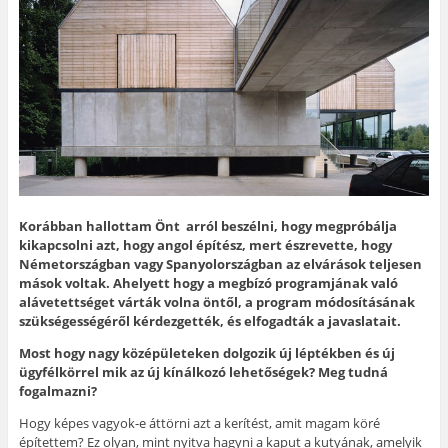
Korábban hallottam Önt arról beszélni, hogy megpróbálja
kikapcsolni azt, hogy angol építész, mert észrevette, hogy
Németországban vagy Spanyolországban az elvárások teljesen
mások voltak. Ahelyett hogy a megbízó programjának való
alávetettséget várták volna öntől, a program módosításának
szükségességéről kérdezgették, és elfogadták a javaslatait.
Most hogy nagy középületeken dolgozik új léptékben és új
ügyfélkörrel mik az új kínálkozó lehetőségek? Meg tudná
fogalmazni?
Hogy képes vagyok-e áttörni azt a kerítést, amit magam köré
építettem? Ez olyan, mint nyitva hagyni a kaput a kutyának, amelyik