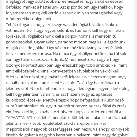
megfagyott egy adott időben.Teemészetes hogy alakít és eeősen
befolásol minket a hátterünk. Azt is gondolom ugyanakkor, hogy
folyamatosan meg kell kérdőjeleznünk milyen stratégiákkal vagy
módszerekkel dolgozunk.
Tehát elfogadja, hogy szüksége van ideológiai hivatkozásokra.
Azt hiszem, kell hogy legyen célunk és tudnunk kell hogy mi felé is
törekszünk, foglalkoznunk kell a dolgok normális menetén túli
gondolatokkal. Ugyanakkor, paradox módon meg kell elégednünk
magukkal a dolgokkal. Úgy vélem nehéz feladvány az ambícióink
helyes mederben tartása. Ha ninxa úgy elsüllyedhetünk, ha túl sok
van úgy talán összezavarodunk. Mindenesetre van úgym hogy
bizonyos kontextusokban úgy érezzükhogy több ambíció kell mint
amit elképzelnénk. Kínai környezetben távolabbi helyekről kell
ötletek után nézni, míg másrészről lekötelezve érzem magam hogy
csinálhatok valamit ami jelentéssel bír. Talán így használnám a
jelentés szót. Nem feltétlenül kell hogy ideológiám legyen, deA dolog
kell hogy jelentsen valamit, és azt hiszem hogy az építészet
különböző léptékei lehetővé teszik hogy befogadjuk a különböző
szintű ambíciókat. Aki egy ruha-boltot tervez, az csak fiikai és érzéki
élményekkel foglalkozhat. Azt hiszem hogy a karrierrem ebből a
TAPAAZTALATI kísérleti élménekől épült fel, ami talán a korlátaimat is
jelenti, mivel kisebb épületeket szoktam építeni amiket
megpróbálok nagyobb összefüggéseiben nézni. Valahogy könnyebb
kisebb dolgokat a nagyobb keretben elhelyezni mint nagy dolgokat