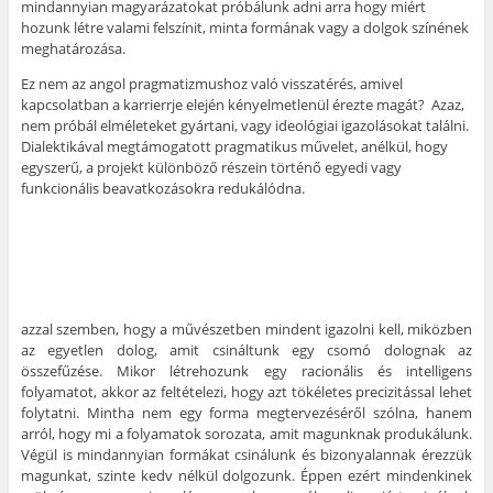
mindannyian magyarázatokat próbálunk adni arra hogy miért
hozunk létre valami felszínit, minta formának vagy a dolgok színének
meghatározása.
Ez nem az angol pragmatizmushoz való visszatérés, amivel
kapcsolatban a karrierrje elején kényelmetlenül érezte magát? Azaz,
nem próbál elméleteket gyártani, vagy ideológiai igazolásokat találni.
Dialektikával megtámogatott pragmatikus művelet, anélkül, hogy
egyszerű, a projekt különböző részein történő egyedi vagy
funkcionális beavatkozásokra redukálódna.
azzal szemben, hogy a művészetben mindent igazolni kell, miközben
az egyetlen dolog, amit csináltunk egy csomó dolognak az
összefűzése. Mikor létrehozunk egy racionális és intelligens
folyamatot, akkor az feltételezi, hogy azt tökéletes precizitással lehet
folytatni. Mintha nem egy forma megtervezéséről szólna, hanem
arról, hogy mi a folyamatok sorozata, amit magunknak produkálunk.
Végül is mindannyian formákat csinálunk és bizonyalannak érezzük
magunkat, szinte kedv nélkül dolgozunk. Éppen ezért mindenkinek