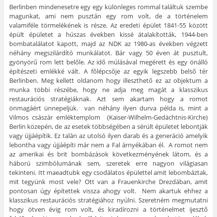
Berlinben mindenesetre egy egy különleges rommal találtuk szembe
magunkat, ami nem pusztán egy rom volt, de a történelem
valamiféle törmelékének is része. Az eredeti épület 1841-55 között
épült épületet a húszas években kissé átalakították, 1944-ben
bombatalálatot kapott, majd az NDK az 1980-as években végzett
néhány megszilárdító munkálatot. Bár vagy 50 éven át pusztult,
gyönyörű rom lett belőle. Az idő múlásával megérett és egy önálló
építészeti emlékké vált. A főlépcsője az egyik legszebb belső tér
Berlinben. Meg kellett oldanom hogy illeszthető ez az objektum a
munka többi részébe, hogy ne adja meg magát a klasszikus
restaurációs stratégiáknak. Azt sem akartam hogy a romot
önmagáért ünnepeljük. van néhány ilyen durva példa is, mint a
Vilmos császár emléktemplom (Kaiser-Wilhelm-Gedächtnis-Kirche)
Berlin közepén, de az esetek többségében a sérült épületet lebontják
vagy újjáépítik. Ez talán az utolsó ilyen darab és a generáció amelyik
lebontha vagy újjáépíti már nem a Fal árnyékában él. A romot nem
az amerikai és brit bombázások következményének látom, és a
háború szimbólumának sem, szeretek erre nagyon világiasan
tekinteni. Itt maeadtubk egy csodálatos épülettel amit lebombáztak,
mit tegyünk most vele? Ott van a Frauenkirche Drezdában, amit
pontosan úgy építettek vissza ahogy volt. Nem akartuk ehhez a
klasszikus restaurációs stratégiához nyúlni. Szeretném megmutatni
hogy ötven évig rom volt, és kiradírozni a történelmet ijesztő