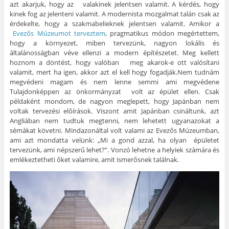
azt akarjuk, hogy az valakinek jelentsen valamit. A kérdés, hogy
kinek fog az jelenteni valamit. A modernista mozgalmat talán csak az
érdekelte, hogy a szakmabelieknek jelentsen valamit. Amikor a
Evezős Múzeumot terveztem
, pragmatikus módon megértettem,
hogy a környezet, miben tervezünk, nagyon lokális és
általánosságban véve ellenzi a modern építészetet. Meg kellett
hoznom a döntést, hogy valóban meg akarok-e ott valósítani
valamit, mert ha igen, akkor azt el kell hogy fogadják.Nem tudnám
megvédeni magam és nem lenne semmi ami megvédene
Tulajdonképpen az önkormányzat volt az épület ellen. Csak
példaként mondom, de nagyon meglepett, hogy Japánban nem
voltak tervezési előírások. Viszont amit Japánban csináltunk, azt
Angliában nem tudtuk megtenni, nem lehetett ugyanazokat a
sémákat követni. Mindazonáltal volt valami az Evezős Múzeumban,
ami azt mondatta velünk: „Mi a gond azzal, ha olyan épületet
tervezünk, ami népszerű lehet?”. Vonzó lehetne a helyiek számára és
emlékeztetheti őket valamire, amit ismerősnek találnak.