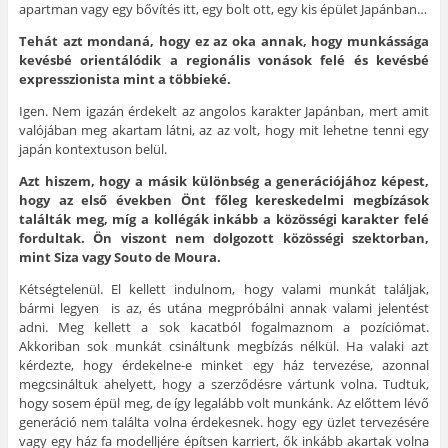
apartman vagy egy bővítés itt, egy bolt ott, egy kis épület Japánban…
Tehát azt mondaná, hogy ez az oka annak, hogy munkássága
kevésbé orientálódik a regionális vonások felé és kevésbé
expresszionista mint a többieké.
Igen. Nem igazán érdekelt az angolos karakter Japánban, mert amit
valójában meg akartam látni, az az volt, hogy mit lehetne tenni egy
japán kontextuson belül.
Azt hiszem, hogy a másik különbség a generációjához képest,
hogy az első években Önt főleg kereskedelmi megbízások
találták meg, míg a kollégák inkább a közösségi karakter felé
fordultak. Ön viszont nem dolgozott közösségi szektorban,
mint Siza vagy Souto de Moura.
Kétségtelenül. El kellett indulnom, hogy valami munkát találjak,
bármi legyen is az, és utána megpróbálni annak valami jelentést
adni. Meg kellett a sok kacatból fogalmaznom a pozíciómat.
Akkoriban sok munkát csináltunk megbízás nélkül. Ha valaki azt
kérdezte, hogy érdekelne-e minket egy ház tervezése, azonnal
megcsináltuk ahelyett, hogy a szerződésre vártunk volna. Tudtuk,
hogy sosem épül meg, de így legalább volt munkánk. Az előttem lévő
generáció nem találta volna érdekesnek. hogy egy üzlet tervezésére
vagy egy ház fa modelljére építsen karriert, ők inkább akartak volna