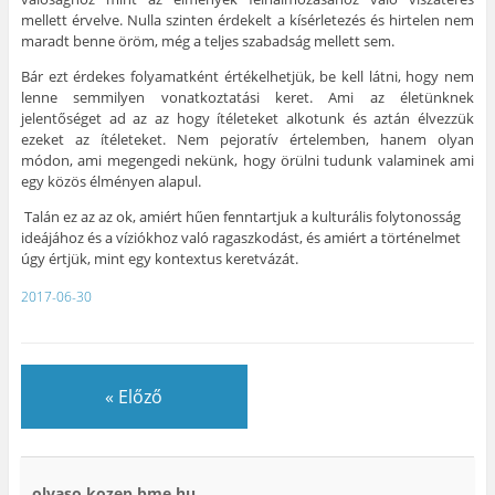
mellett érvelve. Nulla szinten érdekelt a kísérletezés és hirtelen nem
maradt benne öröm, még a teljes szabadság mellett sem.
Bár ezt érdekes folyamatként értékelhetjük, be kell látni, hogy nem
lenne semmilyen vonatkoztatási keret. Ami az életünknek
jelentőséget ad az az hogy ítéleteket alkotunk és aztán élvezzük
ezeket az ítéleteket. Nem pejoratív értelemben, hanem olyan
módon, ami megengedi nekünk, hogy örülni tudunk valaminek ami
egy közös élményen alapul.
Talán ez az az ok, amiért hűen fenntartjuk a kulturális folytonosság
ideájához és a víziókhoz való ragaszkodást, és amiért a történelmet
úgy értjük, mint egy kontextus keretvázát.
2017-06-30
« Előző
olvaso.kozep.bme.hu