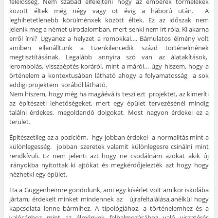
felelősség. Nem szabad elfelejteni hogy az emberek törmelékek
között éltek még négy vagy öt évig a háború után. A
leghihetetlenebb körülménxek között éltek. Ez az időszak nem
jelenik meg a német uirodalomban, mert senki nem írt róla. Ki akarna
erről írni? Ugyanez a helyzet a romokkal…. Bámulatos élmény volt
amiben ellenálltunk a tizenkilencedik százd történelmének
megtisztításának. Legalább annyira szó van az álatakítások,
lerombolás, visszaéptés koráról, mint a máról… úgy hiszem, hogy a
örténelem a kontextusában látható ahogy a folyamatosság a sok
eddigi projektem sorából látható.
Nem hiszem, hogy még ha magáévá is teszi ezt projektet, az kimeríti
az építészeti lehetőségeket, mert egy épület tervezésénél mindig
találni érdekes, megoldandó dolgokat. Most nagyon érdekel ez a
terület.
Építészetileg az a pozícióm, hgy jobban érdekel a normalitás mint a
különlegesség. jobban szeretek valamit különlegesre csinálni mint
rendkívüli. Ez nem jelenti azt hogy ne csodálnám azokat akik új
irányokba nyitottak ki ajtókat és megkérdőjelezték azt hogy hogy
nézhetki egy épület.
Ha a Guggenheimre gondolunk, ami egy kísérlet volt amikor iskolába
jártam; érdekelt minket mindennek az újrafeltalálása,anélkül hogy
kapcsolata lenne bármihez. A tipológiához, a történelemhez és a
valósághoz mint az élmények felhalmozásához való viszatérés