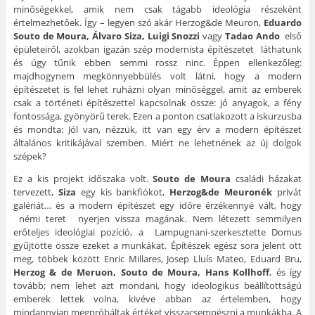
minőségekkel, amik nem csak tágabb ideológia részeként
értelmezhetőek. Így – legyen szó akár Herzog&de Meuron,
Eduardo
Souto de Moura, Álvaro Siza, Luigi Snozzi
vagy
Tadao Ando
első
épületeiről, azokban igazán szép modernista építészetet láthatunk
és úgy tűnik ebben semmi rossz ninc. Éppen ellenkezőleg:
majdhogynem megkönnyebbülés volt látni, hogy a modern
építészetet is fel lehet ruházni olyan minőséggel, amit az emberek
csak a történeti építészettel kapcsolnak össze: jó anyagok, a fény
fontossága, gyönyörű terek. Ezen a ponton csatlakozott a iskurzusba
és mondta: Jól van, nézzük, itt van egy érv a modern építészet
általános kritikájával szemben. Miért ne lehetnének az új dolgok
szépek?
Ez a kis projekt időszaka volt.
Souto de Moura
családi házakat
tervezett,
Siza
egy kis bankfiókot,
Herzog&de Meuronék
privát
galériát… és a modern építészet egy időre érzékennyé vált, hogy
némi teret nyerjen vissza magának. Nem létezett semmilyen
erőteljes ideológiai pozíció, a Lampugnani-szerkesztette Domus
gyűjtötte össze ezeket a munkákat. Építészek egész sora jelent ott
meg, többek között Enric Millares, Josep Lluís Mateo, Eduard Bru,
Herzog & de Meruon, Souto de Moura, Hans Kollhoff
, és így
tovább; nem lehet azt mondani, hogy ideologikus beállítottságú
emberek lettek volna, kivéve abban az értelemben, hogy
mindannyian megpróbáltak értéket visszacsempészni a munkákba. A