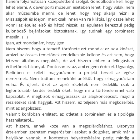
hanem folyamatosan középületként szolgál. Gondolkodni kell, hogy
lehet elérni. A davenporti múzeum esetében lehet, hogy valaki nem
akar múzeumba menni, de lehet, hogy meg akarja nézni a
Mississippit és idejön, mert csak innen van rá kilátás. Így össze lehet
vonni az épület első és hátsó részét, az épületen keresztül pedig
különböző bejárásokat biztosítanak. Így tudnak egy történetet
mesélni. (…)
Igen, azt mondanám, hogy igen.
Nem hiszem, hogy a temető története ezt mondja: ez az a kinézet,
amivel az összes temetőnek rendelkeznie kellene és azt sem, hogy
létezne általános megoldás, de azt hiszem ebben a felfogásban
érthetőnek bizonyul. Pontosan ez az, ami engem érdekel. Ugyanígy,
Berlinben el kellett magyaráznom a projekt terveit az egész
nemzetnek. Nem tudtam menekülni anélkül, hogy elmagyaráztam
volna. És újfent, őket az apró részletek nem érdeklik; csak a
legfontosabb kérdés érdekli őket, hogy mi a történelemmel való
kapcsolat. A megbízók elmagyarázzák az alapkoncepciót, majd a
részleteket ránk hagyják. Azt hiszem, ez teljesen más megközelítés,
mint az angolszász.
Valamit korábban említett, az ötletet a történelem és a tipológia
használatáról…
Azt hiszem, ennek köze van a megszilárdításhoz. Bizonyos
értelemben szeretem megerősíteni azokat a dolgokat, amik már a
helyükön vannak. A kontextus helyettesítésére pedig mindig a