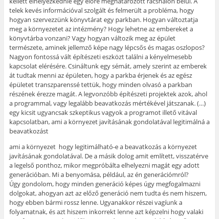
kellett elhelyezkednie egy előre meghatározott rácshálón belül. A
telek kevés információval szolgált és felmerült a probléma, hogy
hogyan szervezzünk könyvtárat egy parkban. Hogyan változtatja
meg a környezetet az intézmény? Hogy lehetne az embereket a
könyvtárba vonzani? Vagy hogyan változik meg az épület
természete, aminek jellemző képe nagy lépcsős és magas oszlopos?
Nagyon fontossá vált építészeti eszközt találni a kényelmesebb
kapcsolat elérésére. Csináltunk egy sémát, amely szerint az emberek
át tudtak menni az épületen, hogy a parkba érjenek és az egész
épületet transzparenssé tettük, hogy minden olvasó a parkban
részének érezze magát. A legvonzóbb építészeti projektek azok, ahol
a programmal, vagy legalább beavatkozás mértékével játszanak. (…)
egy kicsit ugyancsak szkeptikus vagyok a programot illető vitával
kapcsolatban, ami a környezet javításának gondolatával legitimálná a
beavatkozást
ami a környezet hogy legitimálható-e a beavatkozás a környezet
javításának gondolatával. De a másik dolog amit említett, visszatérve
a legelső ponthoz, mikor megpróbálta elhelyezni magát egy adott
generációban. Mi a benyomása, például, az én generációmról?
Úgy gondolom, hogy minden generáció képes úgy megfogalmazni
dolgokat, ahogyan azt az előző generáció nem tudta és nem hiszem,
hogy ebben bármi rossz lenne. Ugyanakkor részei vagíunk a
folyamatnak, és azt hiszem inkorrekt lenne azt képzelni hogy valaki