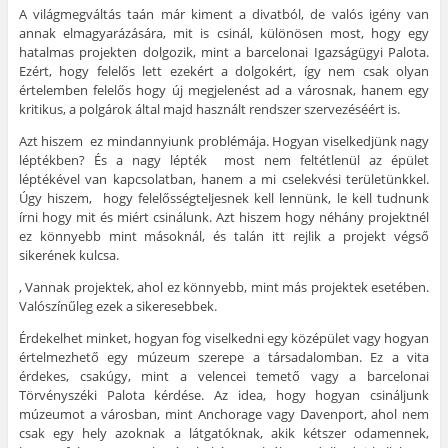
A világmegváltás taán már kiment a divatból, de valós igény van
annak elmagyarázására, mit is csinál, különösen most, hogy egy
hatalmas projekten dolgozik, mint a barcelonai Igazságügyi Palota.
Ezért, hogy felelős lett ezekért a dolgokért, így nem csak olyan
értelemben felelős hogy új megjelenést ad a városnak, hanem egy
kritikus, a polgárok által majd használt rendszer szervezéséért is.
Azt hiszem ez mindannyiunk problémája. Hogyan viselkedjünk nagy
léptékben? És a nagy lépték most nem feltétlenül az épület
léptékével van kapcsolatban, hanem a mi cselekvési területünkkel.
Úgy hiszem, hogy felelősségteljesnek kell lennünk, le kell tudnunk
írni hogy mit és miért csinálunk. Azt hiszem hogy néhány projektnél
ez könnyebb mint másoknál, és talán itt rejlik a projekt végső
sikerének kulcsa.
, Vannak projektek, ahol ez könnyebb, mint más projektek esetében.
Valószínűleg ezek a sikeresebbek.
Érdekelhet minket, hogyan fog viselkedni egy középület vagy hogyan
értelmezhető egy múzeum szerepe a társadalomban. Ez a vita
érdekes, csakúgy, mint a velencei temető vagy a barcelonai
Törvényszéki Palota kérdése. Az idea, hogy hogyan csináljunk
múzeumot a városban, mint Anchorage vagy Davenport, ahol nem
csak egy hely azoknak a látgatóknak, akik kétszer odamennek,