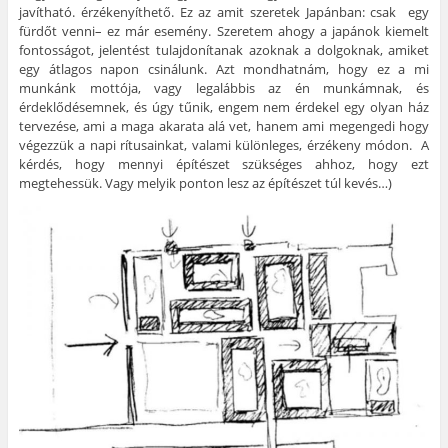
javítható. érzékenyíthető. Ez az amit szeretek Japánban: csak egy
fürdőt venni– ez már esemény. Szeretem ahogy a japánok kiemelt
fontosságot, jelentést tulajdonítanak azoknak a dolgoknak, amiket
egy átlagos napon csinálunk. Azt mondhatnám, hogy ez a mi
munkánk mottója, vagy legalábbis az én munkámnak, és
érdeklődésemnek, és úgy tűnik, engem nem érdekel egy olyan ház
tervezése, ami a maga akarata alá vet, hanem ami megengedi hogy
végezzük a napi rítusainkat, valami különleges, érzékeny módon. A
kérdés, hogy mennyi építészet szükséges ahhoz, hogy ezt
megtehessük. Vagy melyik ponton lesz az építészet túl kevés…)