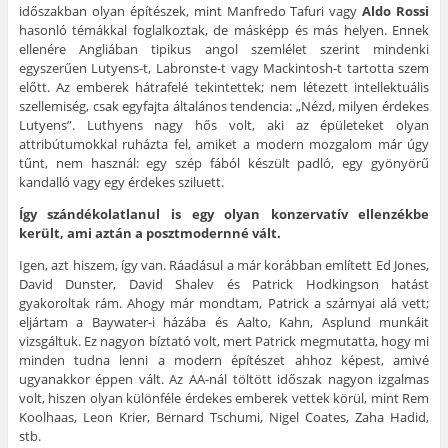
időszakban olyan építészek, mint Manfredo Tafuri vagy
Aldo Rossi
hasonló témákkal foglalkoztak, de másképp és más helyen. Ennek
ellenére Angliában tipikus angol szemlélet szerint mindenki
egyszerűen Lutyens-t, Labronste-t vagy Mackintosh-t tartotta szem
előtt. Az emberek hátrafelé tekintettek; nem létezett intellektuális
szellemiség, csak egyfajta általános tendencia: „Nézd, milyen érdekes
Lutyens”. Luthyens nagy hős volt, aki az épületeket olyan
attribútumokkal ruházta fel, amiket a modern mozgalom már úgy
tűnt, nem használ: egy szép fából készült padló, egy gyönyörű
kandalló vagy egy érdekes sziluett.
Így szándékolatlanul is egy olyan konzervatív ellenzékbe
került, ami aztán a posztmodernné vált.
Igen, azt hiszem, így van. Ráadásul a már korábban említett Ed Jones,
David Dunster, David Shalev és Patrick Hodkingson hatást
gyakoroltak rám. Ahogy már mondtam, Patrick a szárnyai alá vett;
eljártam a Baywater-i házába és Aalto, Kahn, Asplund munkáit
vizsgáltuk. Ez nagyon bíztató volt, mert Patrick megmutatta, hogy mi
minden tudna lenni a modern építészet ahhoz képest, amivé
ugyanakkor éppen vált. Az AA-nál töltött időszak nagyon izgalmas
volt, hiszen olyan különféle érdekes emberek vettek körül, mint Rem
Koolhaas, Leon Krier, Bernard Tschumi, Nigel Coates, Zaha Hadid,
stb.