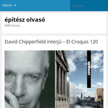
Menü
építész olvasó
BME Közép.
David Chipperfield interjú – El Croquis 120