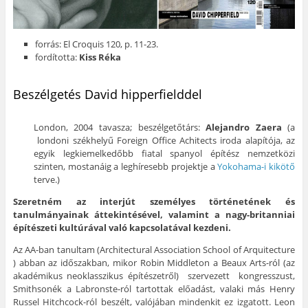
forrás: El Croquis 120, p. 11-23.
fordította:
Kiss Réka
Beszélgetés David hipperfielddel
London, 2004 tavasza; beszélgetőtárs:
Alejandro Zaera
(a
londoni székhelyű Foreign Office Achitects iroda alapítója, az
egyik legkiemelkedőbb fiatal spanyol építész nemzetközi
szinten, mostanáig a leghíresebb projektje a
Yokohama-i kikötő
terve.)
Szeretném az interjút személyes történetének és
tanulmányainak áttekintésével, valamint a nagy-britanniai
építészeti kultúrával való kapcsolatával kezdeni.
Az AA-ban tanultam (Architectural Association School of Arquitecture
) abban az időszakban, mikor Robin Middleton a Beaux Arts-ról (az
akadémikus neoklasszikus építészetről) szervezett kongresszust,
Smithsonék a Labronste-ról tartottak előadást, valaki más Henry
Russel Hitchcock-ról beszélt, valójában mindenkit ez izgatott. Leon