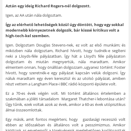
Aztán egy ideig Richard Rogers-nél dolgozott.
Igen, az AA után nála dolgoztam.
Így az elérhető lehetőségek közül úgy döntött, hogy egy sokkal
modernebb környezetnek dolgozik, bár kisssé kritikus volt a
high-tech-kel szemben.
Igen. Dolgoztam Douglas Stevens-nek, ez volt az első munkám; és
miközben nála dolgoztam, Richard hívott, hogy tudnék-e segíteni
neki a Lloyds-féle pályázatban. Így hát a Lloyd’s féle pályázaton
dolgoztam és miután megnyertük, nála maradtam. Amikor
elmentem onnan, hogy önállóan dolgozzam ,ugyanez történt: Foster
hívott, hogy szeretnék-e egy pályázat kapcsán velük dolgozni. Így
náluk maradtam egy éven keresztül és az utolsó pályázat, amiben
részt vettem a Langham Place-i BBC rádió központi épülete volt.
Ez a 70-es évek végén volt. Mi történt általános értelemben a
szakmában a jóléti társadalom Margaret Thatcher-i lebontása után?
Úgy tűnik, ezek voltak azok az évek, amikor a 60-as évek utópisztikus
álmai összeomlottak.
Egy másik, amit fontos megérteni, hogy gazdasági recesszió volt
ebben az időszakban és általános volt a pesszimizmus. Amikor
kijöttünk az egyetemről a törekvéseink meglehetősen korlátozottak