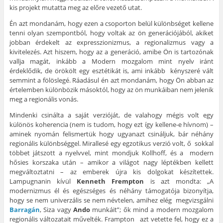
kis projekt mutatta meg az előre vezető utat.
Én azt mondanám, hogy ezen a csoporton belül különbséget kellene
tenni olyan szempontból, hogy voltak az ön generációjából, akiket
jobban érdekelt az expresszionizmus, a regionalizmus vagy a
kivitelezés. Azt hiszem, hogy az a generáció, amibe Ön is tartozónak
vallja magát, inkább a Modern mozgalom mint nyelv iránt
érdeklődik, de örökölt egy esztétikát is, ami inkább kényszeré vált
semmint a fölöslegé. Ráadásul én azt mondanám, hogy Ön abban az
értelemben különbözik másoktól, hogy az ön munkáiban nem jelenik
meg a regionális vonás.
Mindenki csinálta a saját verzióját, de valahogy mégis volt egy
különös koherencia (nem is tudom, hogy ezt így kellene-e hívnom) –
aminek nyomán felismertük hogy ugyanazt csináljuk, bár néhány
regionális különbséggel. Mirallesé egy egzotikus verzió volt, ő sokkal
többet játszott a nyelvvel, mint mondjuk Kollhoff, és a modern
hősies korszaka után – amikor a világot nagy léptékben kellett
megváltoztatni – az emberek újra kis dolgokat készítettek.
Lampugnanin kívül
Kenneth Frempton
is azt mondta: „A
modernizmus él és egészséges és néhány támogatója bizonyítja,
hogy se nem univerzális se nem névtelen, amihez elég megvizsgálni
Barragán
, Siza vagy
Ando
munkáit”; ők mind a modern mozgalom
regionális változatait művelték. Frampton azt vetette fel, hogy ez a