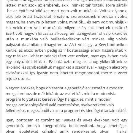
lettek, mert azok az emberek, akik minket tanítottak, sorra zárták
be az építészstúdióikat mert nem volt munkájuk. Voltak olyanok,
akik felé óriási tiszteletet éreztem; szerencsésnek mondtam volna
magam, ha annyira jó lettem volna, mint ők… és nem volt munkájuk.
Ha nekik nem volt munkájuk, milyen esélyeink lehettek nekünk?
Ezért volt nagyon furcsa az a közeg, ami az egyetemről való kikerülés
után a munkába való beilleszkedéskor várt minket. Alig voltak
pályázatok: amikor otthagytam az AA-t volt egy, a Kew-i botanikus
kertre, az előző évben pedig az ír köztársasági elnök házára írtak ki
egy másikat. Tehát mindenki részt vett ezeken, mert egy évben csak
egy pályázatot írtak ki. Ez határozta meg azt ahog ykikerültünk sz
iskolából és szmbetaláltuk magunkat a szakmával – nagyon alacsony
elvárásokkal. Így igazán nem lehetett megmondani, merre is vezet
mjd az utunk.
Nagyon érdekes, hogy ön szerint a generációja visszatért a modern
mozgalomhoz, de már inkább az esztétikát, mint a modernista
program folytatását keresve. Úgy hangzik ez, mint a modern
mozgalom ideológiáktól való mentesítése, nyelvezetként való
felfedezése, megszabadítva azt a programi és ideológiai tartalmaktól.
Igen, pontosan ez történt az 1980-as és 90-es években. Volt egy
generáció, amelyik megpróbálta bebizonyítani, hogy lehetséges
olyan épületeket csinálni, amik rendelkeznek olyan fizikai