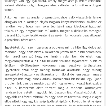
szüksége van egy igazolásra, amely megválaszolja miért csinálunk
valami felületes dolgot, hogyan lehet eldönteni a formát és a dolgok
színét.
Akkor ez nem az angliai pragmatizmushoz való visszatérés lenne,
ahogyan azt a karrierje elején nagyon kényelmetlennek találta? Az
rendben van, hogy nem akar teorizálni vagy ideológiai igazolást
találni. Ez egy pragmatikus működés, melyet a dialektika támogat,
bár anélkül, hogy lecsökkentené az egyéni funkcionális beavatkozást
a projektek részeként.
Egyetértek. Az hiszem ugyanaz a pobléma mint a hité. Egy dolog azt
mondani hogy nem hiszek, miközben ijesztő nem hinni semmiben.
Nem arról van szó hogy ne hinnénk valamiben, de lehet hogy
megkérdőjeleztük a hit által nekünk felkínált folyamatot. A hit és
értékek nélküliségének vákuuma vagy veszélye tarthatatlan.
Egyetértek azzal hogy mindig formákat alkotunk, hogy mindig
anyagokat választunk és játszunk a formákkal, de nem veszem meg a
szöveget mit magunknak adunk. bárminemű hit nélkül egy újabb
problémánk van, de megkérdezhető hog miyenunivwrzálisak ezek a
hitek. A karrierrem alatt történt meg a modern kormányzat
rendszerébe vetett nagyobb hit összeomláa. Visszahúzódtak a
nagyobb építészeti mbíciók és hogy nem változtattuk meg a világot
elfogadtuk hogy egy kis, szép épületet építünk. Tovább lehetne lépni
azzal, hogy „ez csodás, ez tényleg gyönyörű”, és ez még erőt is adott.