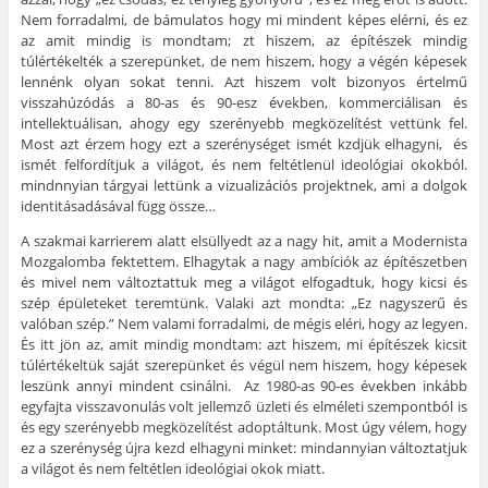
Nem forradalmi, de bámulatos hogy mi mindent képes elérni, és ez
az amit mindig is mondtam; zt hiszem, az építészek mindig
túlértékelték a szerepünket, de nem hiszem, hogy a végén képesek
lennénk olyan sokat tenni. Azt hiszem volt bizonyos értelmű
visszahúzódás a 80-as és 90-esz években, kommerciálisan és
intellektuálisan, ahogy egy szerényebb megközelítést vettünk fel.
Most azt érzem hogy ezt a szerénységet ismét kzdjük elhagyni, és
ismét felfordítjuk a világot, és nem feltétlenül ideológiai okokból.
mindnnyian tárgyai lettünk a vizualizációs projektnek, ami a dolgok
identitásadásával függ össze…
A szakmai karrierem alatt elsüllyedt az a nagy hit, amit a Modernista
Mozgalomba fektettem. Elhagytak a nagy ambíciók az építészetben
és mivel nem változtattuk meg a világot elfogadtuk, hogy kicsi és
szép épületeket teremtünk. Valaki azt mondta: „Ez nagyszerű és
valóban szép.” Nem valami forradalmi, de mégis eléri, hogy az legyen.
És itt jön az, amit mindig mondtam: azt hiszem, mi építészek kicsit
túlértékeltük saját szerepünket és végül nem hiszem, hogy képesek
leszünk annyi mindent csinálni. Az 1980-as 90-es években inkább
egyfajta visszavonulás volt jellemző üzleti és elméleti szempontból is
és egy szerényebb megközelítést adoptáltunk. Most úgy vélem, hogy
ez a szerénység újra kezd elhagyni minket: mindannyian változtatjuk
a világot és nem feltétlen ideológiai okok miatt.