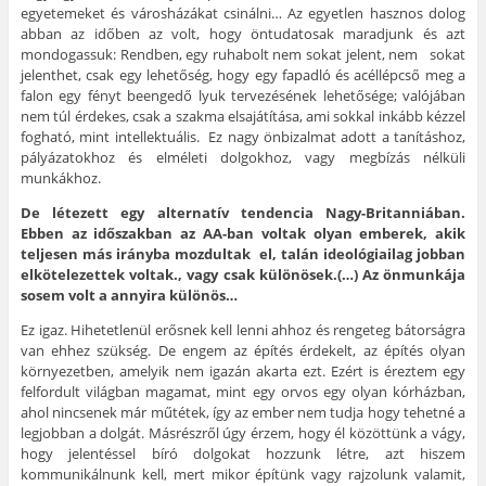
egyetemeket és városházákat csinálni… Az egyetlen hasznos dolog
abban az időben az volt, hogy öntudatosak maradjunk és azt
mondogassuk: Rendben, egy ruhabolt nem sokat jelent, nem sokat
jelenthet, csak egy lehetőség, hogy egy fapadló és acéllépcső meg a
falon egy fényt beengedő lyuk tervezésének lehetősége; valójában
nem túl érdekes, csak a szakma elsajátítása, ami sokkal inkább kézzel
fogható, mint intellektuális. Ez nagy önbizalmat adott a tanításhoz,
pályázatokhoz és elméleti dolgokhoz, vagy megbízás nélküli
munkákhoz.
De létezett egy alternatív tendencia Nagy-Britanniában.
Ebben az időszakban az AA-ban voltak olyan emberek, akik
teljesen más irányba mozdultak el, talán ideológiailag jobban
elkötelezettek voltak., vagy csak különösek.(…) Az önmunkája
sosem volt a annyira különös…
Ez igaz. Hihetetlenül erősnek kell lenni ahhoz és rengeteg bátorságra
van ehhez szükség. De engem az építés érdekelt, az építés olyan
környezetben, amelyik nem igazán akarta ezt. Ezért is éreztem egy
felfordult világban magamat, mint egy orvos egy olyan kórházban,
ahol nincsenek már műtétek, így az ember nem tudja hogy tehetné a
legjobban a dolgát. Másrészről úgy érzem, hogy él közöttünk a vágy,
hogy jelentéssel bíró dolgokat hozzunk létre, azt hiszem
kommunikálnunk kell, mert mikor építünk vagy rajzolunk valamit,