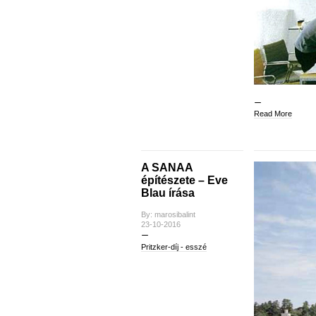
Read More
A SANAA
építészete – Eve
Blau írása
By: marosibalint
23-10-2016
Pritzker-díj - esszé