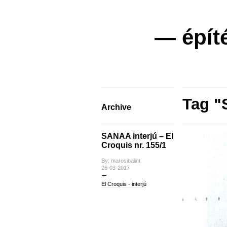
— épít
Tag 
Archive
SANAA interjú – El
Croquis nr. 155/1
By: marosibalint
26-03-2017
El Croquis - interjú