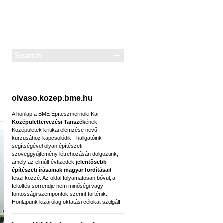
olvaso.kozep.bme.hu
A honlap a BME Építészmérnöki Kar
Középülettervezési Tanszék
ének
Középületek kritikai elemzése
nevű
kurzusához kapcsolódik - hallgatóink
segítségével olyan építészeti
szöveggyűjtemény létrehozásán dolgozunk,
amely az elmúlt évtizedek
jelentősebb
építészeti írásainak magyar fordításait
teszi közzé. Az oldal folyamatosan bővül, a
feltöltés sorrendje nem minőségi vagy
fontossági szempontok szerint történik.
Honlapunk kizárólag oktatási célokat szolgál!