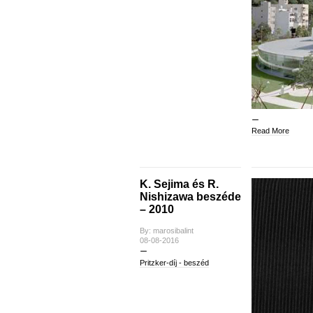
Read More
K. Sejima és R.
Nishizawa beszéde
– 2010
By: marosibalint
08-08-2016
Pritzker-díj - beszéd