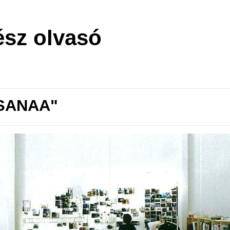
ész olvasó
"SANAA"