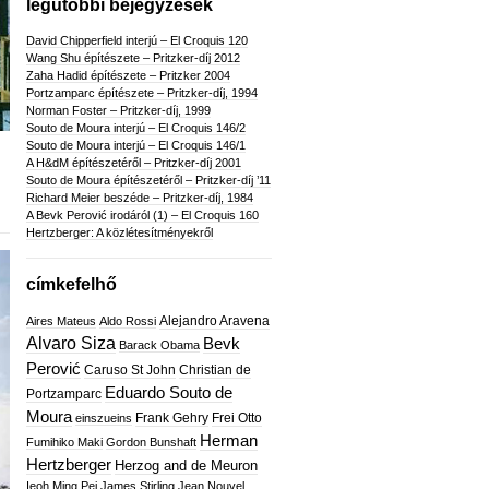
legutóbbi bejegyzések
David Chipperfield interjú – El Croquis 120
Wang Shu építészete – Pritzker-díj 2012
Zaha Hadid építészete – Pritzker 2004
Portzamparc építészete – Pritzker-díj, 1994
Norman Foster – Pritzker-díj, 1999
Souto de Moura interjú – El Croquis 146/2
Souto de Moura interjú – El Croquis 146/1
A H&dM építészetéről – Pritzker-díj 2001
Souto de Moura építészetéről – Pritzker-díj ’11
Richard Meier beszéde – Pritzker-díj, 1984
A Bevk Perović irodáról (1) – El Croquis 160
Hertzberger: A közlétesítményekről
címkefelhő
Alejandro Aravena
Aires Mateus
Aldo Rossi
Alvaro Siza
Bevk
Barack Obama
Perović
Caruso St John
Christian de
Eduardo Souto de
Portzamparc
Moura
Frank Gehry
Frei Otto
einszueins
Herman
Fumihiko Maki
Gordon Bunshaft
Hertzberger
Herzog and de Meuron
Ieoh Ming Pei
James Stirling
Jean Nouvel