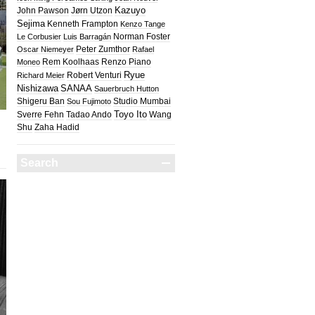
Kazuyo
John Pawson
Jørn Utzon
Sejima
Kenneth Frampton
Kenzo Tange
Norman Foster
Le Corbusier
Luis Barragán
Peter Zumthor
Oscar Niemeyer
Rafael
Rem Koolhaas
Renzo Piano
Moneo
Ryue
Robert Venturi
Richard Meier
Nishizawa
SANAA
Sauerbruch Hutton
Shigeru Ban
Studio Mumbai
Sou Fujimoto
Toyo Ito
Sverre Fehn
Tadao Ando
Wang
Shu
Zaha Hadid