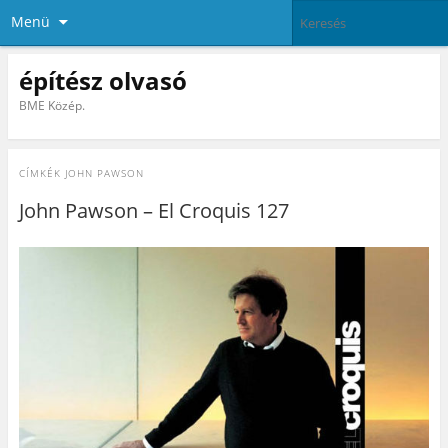
Menü
építész olvasó
BME Közép.
CÍMKÉK
JOHN PAWSON
John Pawson – El Croquis 127