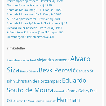
Portzamparc építészete – Pritzker-díj, 1994
Norman Foster – Pritzker-díj, 1999
Souto de Moura interjú – El Croquis 146/2
Souto de Moura interjú – El Croquis 146/1
A H&dM építészetéről – Pritzker-díj 2001
Souto de Moura építészetéről – Pritzker-díj ’11
Richard Meier beszéde – Pritzker-díj, 1984
A Bevk Perović irodáról (1) – El Croquis 160
Hertzberger: A közlétesítményekről
címkefelhő
Alvaro
Alejandro Aravena
Aires Mateus
Aldo Rossi
Siza
Bevk Perović
Caruso St
Barack Obama
Eduardo
John
Christian de Portzamparc
Souto de Moura
Frank Gehry
Frei
einszueins
Herman
Otto
Fumihiko Maki
Gordon Bunshaft