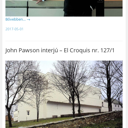
Bővebben…
→
2017-05-01
John Pawson interjú – El Croquis nr. 127/1