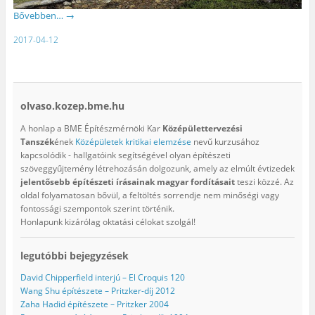
Bővebben…
→
2017-04-12
olvaso.kozep.bme.hu
A honlap a BME Építészmérnöki Kar
Középülettervezési
Tanszék
ének
Középületek kritikai elemzése
nevű kurzusához
kapcsolódik - hallgatóink segítségével olyan építészeti
szöveggyűjtemény létrehozásán dolgozunk, amely az elmúlt évtizedek
jelentősebb építészeti írásainak magyar fordításait
teszi közzé. Az
oldal folyamatosan bővül, a feltöltés sorrendje nem minőségi vagy
fontossági szempontok szerint történik.
Honlapunk kizárólag oktatási célokat szolgál!
legutóbbi bejegyzések
David Chipperfield interjú – El Croquis 120
Wang Shu építészete – Pritzker-díj 2012
Zaha Hadid építészete – Pritzker 2004