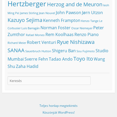
Hertzberger
Herzog and de Meuron
Ieoh
John Pawson
Jørn Utzon
Ming Pei
James Stirling
Jean Nouvel
Kazuyo Sejima
Kenneth Frampton
Kenzo Tange
Le
Norman Foster
Peter
Corbusier
Luis Barragán
Oscar Niemeyer
Zumthor
Rem Koolhaas
Renzo Piano
Rafael Moneo
Ryue Nishizawa
Robert Venturi
Richard Meier
SANAA
Shigeru Ban
Studio
Sauerbruch Hutton
Sou Fujimoto
Toyo Ito
Mumbai
Sverre Fehn
Tadao Ando
Wang
Shu
Zaha Hadid
Teljes honlap megtekintés
Köszönjük WordPress!