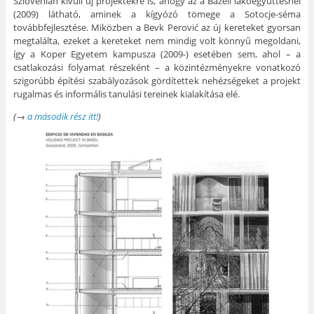
Szlovénián kívüli új projektekre is, ahogy az a Bázeli lakóegyüttesnél
(2009) látható, aminek a kígyózó tömege a Sotocje-séma
továbbfejlesztése. Miközben a Bevk Perović az új kereteket gyorsan
megtalálta, ezeket a kereteket nem mindig volt könnyű megoldani,
így a Koper Egyetem kampusza (2009-) esetében sem, ahol – a
csatlakozási folyamat részeként – a közintézményekre vonatkozó
szigorúbb építési szabályozások gördítettek nehézségeket a projekt
rugalmas és informális tanulási tereinek kialakítása elé.
(→
a második rész itt!
)