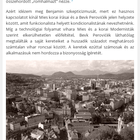
összehordott „romhalmazt” nézze.
5
Azért idézem meg Benjamin szkepticizmusát, mert ez hasznos
kapcsolatot kínál Mies korai írásai és a Bevk Perovićék jelen helyzete
között, amit funkcionalista helyett kondicionalistának nevezhetnénk.
Míg a technológiai folyamat vihara Mies és a korai Modernisták
szerint elkerülhetetlen előfeltétel, Bevk Perovićék láthatólag
megtalálták a saját kereteiket a huszadik századot meghatározó
számtalan vihar roncsai között. A keretek ezúttal számosak és az
alkalmazásuk nem hordozza a bizonyosság ígéretét.