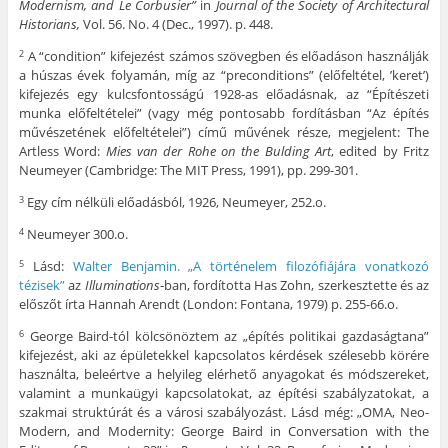
Modernism, and Le Corbusier”
in
Journal of
the Society of Architectural
Historians,
Vol. 56. No. 4 (Dec., 1997). p. 448.
A “condition” kifejezést számos szövegben és előadáson használják
2
a húszas évek folyamán, míg az “preconditions” (előfeltétel, ’keret’)
kifejezés egy kulcsfontosságú 1928-as előadásnak, az “Építészeti
munka előfeltételei” (vagy még pontosabb fordításban “Az építés
művészetének előfeltételei”) című művének része, megjelent: The
Artless Word:
Mies van der Rohe on the Bulding Art
, edited by Fritz
Neumeyer (Cambridge: The MIT Press, 1991), pp. 299-301.
Egy cím nélküli előadásból, 1926, Neumeyer, 252.o.
3
Neumeyer 300.o.
4
Lásd:
Walter Benjamin. „A történelem filozófiájára vonatkozó
5
tézisek”
az
Illuminations
-ban, fordította Has Zohn, szerkesztette és az
előszőt írta Hannah Arendt (London: Fontana, 1979) p. 255-66.o.
George Baird-tól kölcsönöztem az „építés politikai gazdaságtana”
6
kifejezést, aki az épületekkel kapcsolatos kérdések szélesebb körére
használta, beleértve a helyileg elérhető anyagokat és módszereket,
valamint a munkaügyi kapcsolatokat, az építési szabályzatokat, a
szakmai struktúrát és a városi szabályozást. Lásd még: „OMA, Neo-
Modern, and Modernity: George Baird in Conversation with the