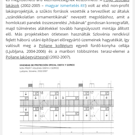
lakások
(2002-2005 –
magyar ismertetés itt!
) volt az első non-profit
lakásprojektjük, a szűkös források vezették a tervezőket az általuk
„szándékolatlan ornamentikának” nevezett megoldáshoz, amit a
homlokzati panelek összeszerelési „hibáinak” gondosan koreografált,
majd túlméretes alátétekkel tovább hangsúlyozott mintája állított
elő. Más projektekben ötletesen használták Szlovénia rendkívül
fejlett háború utáni építőipari előregyártó üzemeinek hagyatékát, így
valósult meg a
Poljane kollégium
egyedi fürdő-konyha cellája
(Ljubljana, 2004-2006) és a maribori többszintes terasz-elemei a
Poljane lakóegyüttesnél
(2002-2007).