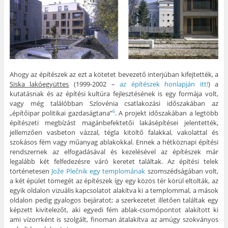
Ahogy az építészek az ezt a kötetet bevezető interjúban kifejtették, a
Siska lakóegyüttes
(1999-2002 –
az építészek honlapján itt!
) a
kutatásnak és az építési kultúra fejlesztésének is egy formája volt,
vagy még találóbban Szlovénia csatlakozási időszakában az
„építőipar politikai gazdaságtana”
. A projekt időszakában a legtöbb
6
építészeti megbízást magánbefektetői lakásépítései jelentették,
jellemzően vasbeton vázzal, tégla kitöltő falakkal, vakolattal és
szokásos fém vagy műanyag ablakokkal. Ennek a hétköznapi építési
rendszernek az elfogadásával és kezelésével az építészek már
legalább két felfedezésre váró keretet találtak. Az építési telek
történetesen
Jože Plečnik egy templomának
szomszédságában volt,
a két épület tömegét az építészek így egy közös tér körül eltolták, az
egyik oldalon vizuális kapcsolatot alakítva ki a templommal, a mások
oldalon pedig gyalogos bejáratot; a szerkezetet illetően találtak egy
képzett kivitelezőt, aki egyedi fém ablak-csomópontot alakított ki
ami vízorrként is szolgált, finoman átalakítva az amúgy szokványos