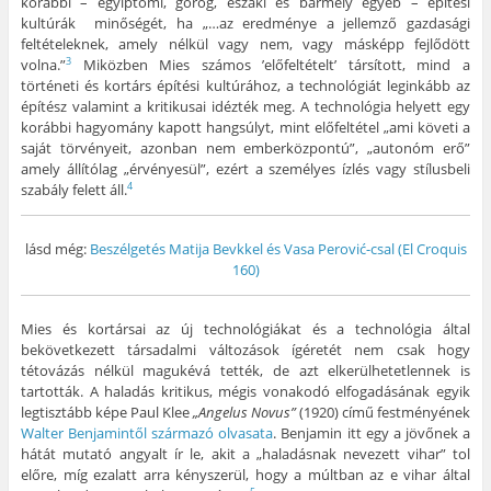
korábbi – egyiptomi, görög, északi és bármely egyéb – építési
kultúrák minőségét, ha „…az eredménye a jellemző gazdasági
feltételeknek, amely nélkül vagy nem, vagy másképp fejlődött
volna.”
Miközben Mies számos ’előfeltételt’ társított, mind a
3
történeti és kortárs építési kultúrához, a technológiát leginkább az
építész valamint a kritikusai idézték meg. A technológia helyett egy
korábbi hagyomány kapott hangsúlyt, mint előfeltétel „ami követi a
saját törvényeit, azonban nem emberközpontú”, „autonóm erő”
amely állítólag „érvényesül”, ezért a személyes ízlés vagy stílusbeli
szabály felett áll.
4
lásd még:
Beszélgetés Matija Bevkkel és Vasa Perović-csal (El Croquis
160)
Mies és kortársai az új technológiákat és a technológia által
bekövetkezett társadalmi változások ígéretét nem csak hogy
tétovázás nélkül magukévá tették, de azt elkerülhetetlennek is
tartották. A haladás kritikus, mégis vonakodó elfogadásának egyik
legtisztább képe Paul Klee
„Angelus Novus”
(1920) című festményének
Walter Benjamintől származó olvasata
. Benjamin itt egy a jövőnek a
hátát mutató angyalt ír le, akit a „haladásnak nevezett vihar” tol
előre, míg ezalatt arra kényszerül, hogy a múltban az e vihar által