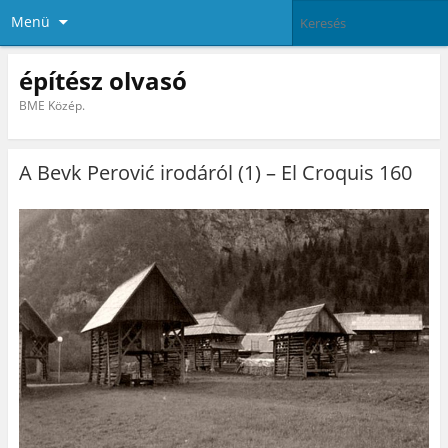
Menü
építész olvasó
BME Közép.
A Bevk Perović irodáról (1) – El Croquis 160