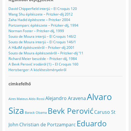
David Chipperfield interjú – El Croquis 120
Wang Shu építészete – Pritzker-díj 2012
Zaha Hadid építészete – Pritzker 2004
Portzamparc építészete – Pritzker-díj, 1994
Norman Foster – Pritzker-díj, 1999
Souto de Moura interjú – El Croquis 146/2
Souto de Moura interjú – El Croquis 146/1
A H&dM építészetéről – Pritzker-díj 2001
Souto de Moura építészetéről – Pritzker-díj ’11
Richard Meier beszéde – Pritzker-díj, 1984
A Bevk Perović irodáról (1) – El Croquis 160
Hertzberger: A közlétesítményekről
címkefelhő
Alvaro
Alejandro Aravena
Aires Mateus
Aldo Rossi
Siza
Bevk Perović
Caruso St
Barack Obama
Eduardo
John
Christian de Portzamparc