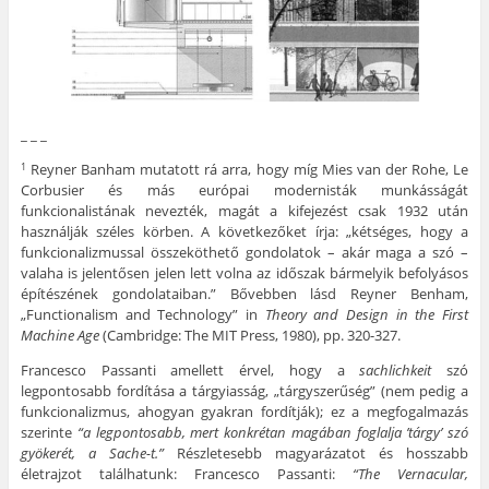
_ _ _
Reyner Banham mutatott rá arra, hogy míg Mies van der Rohe, Le
1
Corbusier és más európai modernisták munkásságát
funkcionalistának nevezték, magát a kifejezést csak 1932 után
használják széles körben. A következőket írja: „kétséges, hogy a
funkcionalizmussal összeköthető gondolatok – akár maga a szó –
valaha is jelentősen jelen lett volna az időszak bármelyik befolyásos
építészének gondolataiban.” Bővebben lásd Reyner Benham,
„Functionalism and Technology” in
Theory and Design in the First
Machine Age
(Cambridge: The MIT Press, 1980), pp. 320-327.
Francesco Passanti amellett érvel, hogy a
sachlichkeit
szó
legpontosabb fordítása a tárgyiasság, „tárgyszerűség” (nem pedig a
funkcionalizmus, ahogyan gyakran fordítják); ez a megfogalmazás
szerinte
“a legpontosabb, mert konkrétan magában foglalja ’tárgy’ szó
gyökerét, a Sache-t.”
Részletesebb magyarázatot és hosszabb
életrajzot találhatunk: Francesco Passanti:
“The Vernacular,