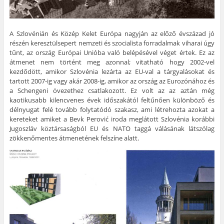
A Szlovénián és Közép Kelet Európa nagyján az előző évszázad jó
részén keresztülsepert nemzeti és szocialista forradalmak viharai úgy
tűnt, az ország Európai Unióba való belépésével véget értek. Ez az
átmenet nem történt meg azonnal; vitatható hogy 2002-vel
kezdődött, amikor Szlovénia lezárta az EU-val a tárgyalásokat és
tartott 2007-ig vagy akár 2008-ig, amikor az ország az Eurozónához és
a Schengeni övezethez csatlakozott. Ez volt az az aztán még
kaotikusabb kilencvenes évek időszakától feltűnően különböző és
délnyugat felé tovább folytatódó szakasz, ami létrehozta azokat a
kereteket amiket a Bevk Perović iroda meglátott Szlovénia korábbi
Jugoszláv köztársaságból EU és NATO taggá válásának látszólag
zökkenőmentes átmenetének felszíne alatt.