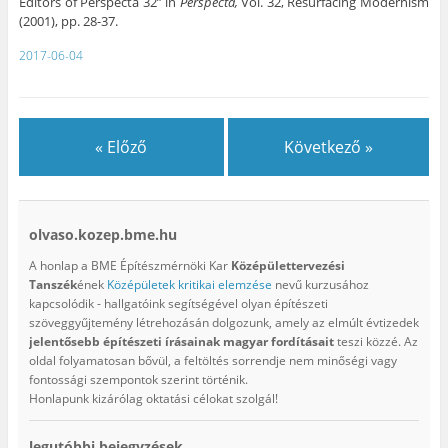
Editors of Perspecta 32” in
Perspecta,
Vol. 32, Resurfacing Modernism
(2001), pp. 28-37.
2017-06-04
« Előző
Következő »
olvaso.kozep.bme.hu
A honlap a BME Építészmérnöki Kar
Középülettervezési
Tanszék
ének
Középületek kritikai elemzése
nevű kurzusához
kapcsolódik - hallgatóink segítségével olyan építészeti
szöveggyűjtemény létrehozásán dolgozunk, amely az elmúlt évtizedek
jelentősebb építészeti írásainak magyar fordításait
teszi közzé. Az
oldal folyamatosan bővül, a feltöltés sorrendje nem minőségi vagy
fontossági szempontok szerint történik.
Honlapunk kizárólag oktatási célokat szolgál!
legutóbbi bejegyzések