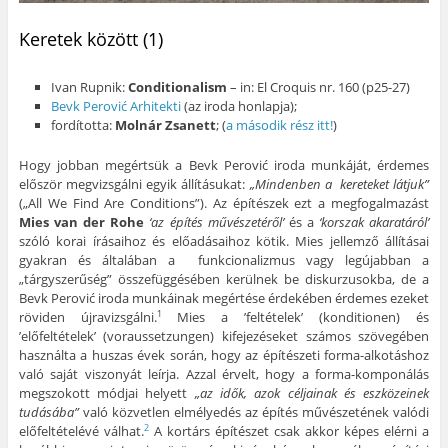
Keretek között (1)
Ivan Rupnik:
Conditionalism
– in: El Croquis nr. 160 (p25-27)
Bevk Perović Arhitekti
(az iroda honlapja);
fordította:
Molnár Zsanett
; (
a második rész itt!
)
Hogy jobban megértsük a Bevk Perović iroda munkáját, érdemes
először megvizsgálni egyik állításukat:
„Mindenben a kereteket látjuk”
(„All We Find Are Conditions”). Az építészek ezt a megfogalmazást
Mies van der Rohe
‘az építés művészetéről’
és a
‘korszak akaratáról’
szóló korai írásaihoz és előadásaihoz kötik. Mies jellemző állításai
gyakran és általában a funkcionalizmus vagy legújabban a
„tárgyszerűség” összefüggésében kerülnek be diskurzusokba, de a
Bevk Perović iroda munkáinak megértése érdekében érdemes ezeket
röviden újravizsgálni.
Mies a ’feltételek’ (konditionen) és
1
’előfeltételek’ (voraussetzungen) kifejezéseket számos szövegében
használta a huszas évek során, hogy az építészeti forma-alkotáshoz
való saját viszonyát leírja. Azzal érvelt, hogy a forma-komponálás
megszokott módjai helyett
„az idők, azok céljainak és eszközeinek
tudásába”
való közvetlen elmélyedés az építés művészetének valódi
előfeltételévé válhat.
A kortárs építészet csak akkor képes elérni a
2