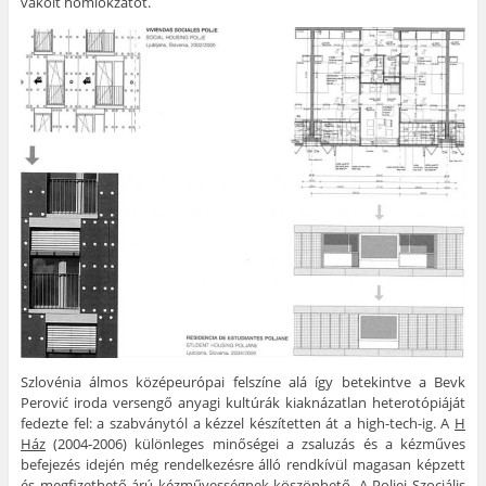
vakolt homlokzatot.
Szlovénia álmos középeurópai felszíne alá így betekintve a Bevk
Perović iroda versengő anyagi kultúrák kiaknázatlan heterotópiáját
fedezte fel: a szabványtól a kézzel készítetten át a high-tech-ig. A
H
Ház
(2004-2006) különleges minőségei a zsaluzás és a kézműves
befejezés idején még rendelkezésre álló rendkívül magasan képzett
és megfizethető árú kézművességnek köszönhető. A
Poljei Szociális