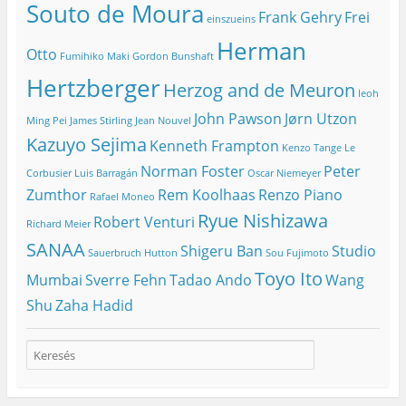
Souto de Moura
Frank Gehry
Frei
einszueins
Herman
Otto
Fumihiko Maki
Gordon Bunshaft
Hertzberger
Herzog and de Meuron
Ieoh
John Pawson
Jørn Utzon
Ming Pei
James Stirling
Jean Nouvel
Kazuyo Sejima
Kenneth Frampton
Kenzo Tange
Le
Norman Foster
Peter
Corbusier
Luis Barragán
Oscar Niemeyer
Zumthor
Rem Koolhaas
Renzo Piano
Rafael Moneo
Ryue Nishizawa
Robert Venturi
Richard Meier
SANAA
Shigeru Ban
Studio
Sauerbruch Hutton
Sou Fujimoto
Toyo Ito
Mumbai
Sverre Fehn
Tadao Ando
Wang
Shu
Zaha Hadid