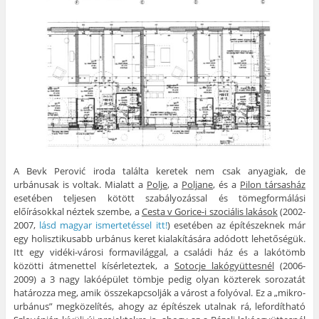
A Bevk Perović iroda találta keretek nem csak anyagiak, de
urbánusak is voltak. Mialatt a
Polje
, a
Poljane
, és a
Pilon társasház
esetében teljesen kötött szabályozással és tömegformálási
előírásokkal néztek szembe, a
Cesta v Gorice-i szociális lakások
(2002-
2007,
lásd magyar ismertetéssel itt!
) esetében az építészeknek már
egy holisztikusabb urbánus keret kialakítására adódott lehetőségük.
Itt egy vidéki-városi formavilággal, a családi ház és a lakótömb
közötti átmenettel kísérleteztek, a
Sotocje lakógyüttesnél
(2006-
2009) a 3 nagy lakóépület tömbje pedig olyan közterek sorozatát
határozza meg, amik összekapcsolják a várost a folyóval. Ez a „mikro-
urbánus” megközelítés, ahogy az építészek utalnak rá, lefordítható