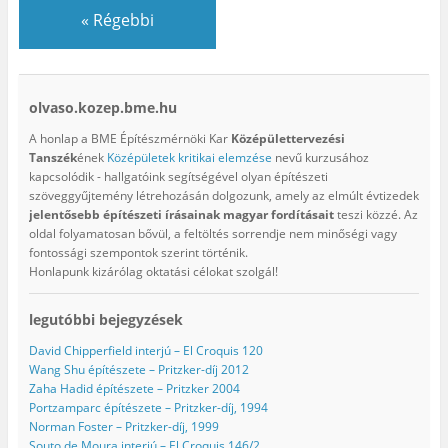
«
Régebbi
olvaso.kozep.bme.hu
A honlap a BME Építészmérnöki Kar
Középülettervezési
Tanszék
ének
Középületek kritikai elemzése
nevű kurzusához
kapcsolódik - hallgatóink segítségével olyan építészeti
szöveggyűjtemény létrehozásán dolgozunk, amely az elmúlt évtizedek
jelentősebb építészeti írásainak magyar fordításait
teszi közzé. Az
oldal folyamatosan bővül, a feltöltés sorrendje nem minőségi vagy
fontossági szempontok szerint történik.
Honlapunk kizárólag oktatási célokat szolgál!
legutóbbi bejegyzések
David Chipperfield interjú – El Croquis 120
Wang Shu építészete – Pritzker-díj 2012
Zaha Hadid építészete – Pritzker 2004
Portzamparc építészete – Pritzker-díj, 1994
Norman Foster – Pritzker-díj, 1999
Souto de Moura interjú – El Croquis 146/2