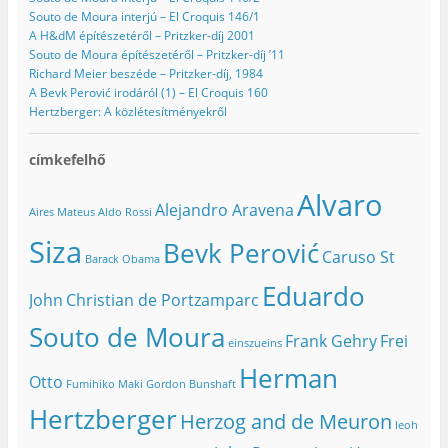
Souto de Moura interjú – El Croquis 146/1
A H&dM építészetéről – Pritzker-díj 2001
Souto de Moura építészetéről – Pritzker-díj ’11
Richard Meier beszéde – Pritzker-díj, 1984
A Bevk Perović irodáról (1) – El Croquis 160
Hertzberger: A közlétesítményekről
címkefelhő
Alvaro
Alejandro Aravena
Aires Mateus
Aldo Rossi
Siza
Bevk Perović
Caruso St
Barack Obama
Eduardo
John
Christian de Portzamparc
Souto de Moura
Frank Gehry
Frei
einszueins
Herman
Otto
Fumihiko Maki
Gordon Bunshaft
Hertzberger
Herzog and de Meuron
Ieoh