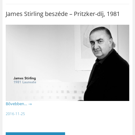
James Stirling beszéde – Pritzker-díj, 1981
Bővebben…
→
2016-11-25