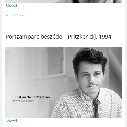
Bővebben…
→
2017-04-29
Portzamparc beszéde – Pritzker-díj, 1994
Bővebben…
→