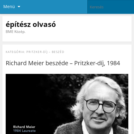
Menü
építész olvasó
BME Közép.
KATEGÓRIA:
PRITZKER-DÍJ – BESZÉD
Richard Meier beszéde – Pritzker-díj, 1984